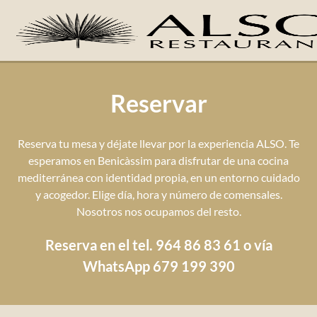
Reservar
Reserva tu mesa y déjate llevar por la experiencia ALSO. Te
esperamos en Benicàssim para disfrutar de una cocina
mediterránea con identidad propia, en un entorno cuidado
y acogedor. Elige día, hora y número de comensales.
Nosotros nos ocupamos del resto.
Reserva en el tel. 964 86 83 61 o vía
WhatsApp 679 199 390